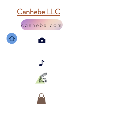
Canhebe LLC
canhebe.com