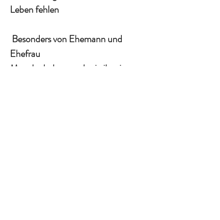
Leben fehlen
Besonders von Ehemann und
Ehefrau
Manche haben noch nie ihr eigenes
Kind gebadet
Oder kitzeln und berühren Sie sie,
bis sie lachen oder lächeln
Ich denke, weltliche Dinge sind uns
wichtiger
Wir arbeiten 12 Stunden ohne
Aufhebens
Aber die Zeit ist vergangen, und sie
sind alle gewachsen
Und wenn wir alt sind, fragen wir