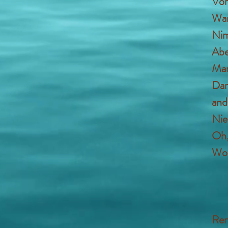
Vor
War
Nim
Abe
Man
Dan
and
Nie
Oh,
Wo 
Ren