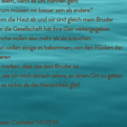
 allem, wenn es um Rennen geht
um müssen wir besser sein als andere?
m die Haut ab und wir sind gleich mein Bruder
r die Gesellschaft hat ihre Gier weitergegeben
che wollen also mehr als sie brauchen
n wollen einige es bekommen, von den Rücken der
eren
 merken, dass das dein Bruder ist
 wie ich mich danach sehne, an einen Ort zu gehen
es nichts als die Menschheit gibt!
nen Canhebe 04.05.14