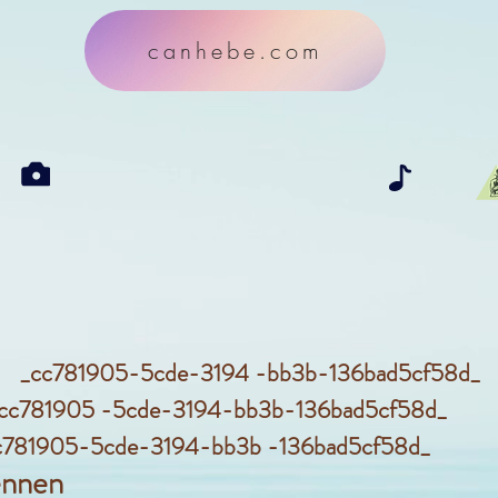
canhebe.com
c781905-5cde-3194 -bb3b-136bad5cf58
c781905 -5cde-3194-bb3b-136bad5cf58d_
c781905-5cde-3194-bb3b -136bad5cf58d_
nnen