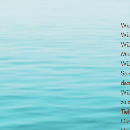
Wen
Wür
Wür
Mut
Wür
So 
daz
Wür
zu 
Tie
Die