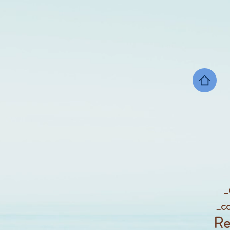
_c
_c
_c
Re