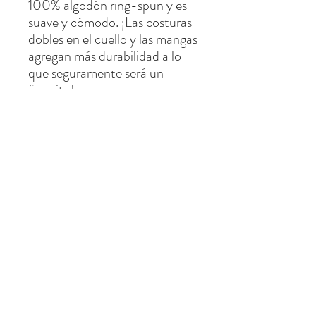
100% algodón ring-spun y es 
suave y cómodo. ¡Las costuras 
dobles en el cuello y las mangas 
agregan más durabilidad a lo 
que seguramente será un 
favorito!
 • 100 % algodón hilado en 
anillo
 • Sport Gray es 90% algodón 
ring-spun, 10% poliéster
 • Dark Heather es 65% 
poliéster, 35% algodón
 • 4,5 oz/yd² (153 g/m²)
 • Pre-encogido
 • Cinta de hombro a hombro
 • Cuarto de vuelta para evitar 
arrugas en el centro
 • Producto en blanco 